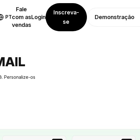
Fale
Inscreva-
Demonstração
PT
com as
Login
se
vendas
MAIL
ê. Personalize-os