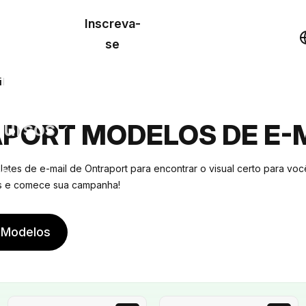
o de
Inscreva-
lo
Demonstração
se
los
l
cursos
PORT MODELOS DE E-
os
ates de e-mail de Ontraport para encontrar o visual certo para voc
es e comece sua campanha!
 Modelos