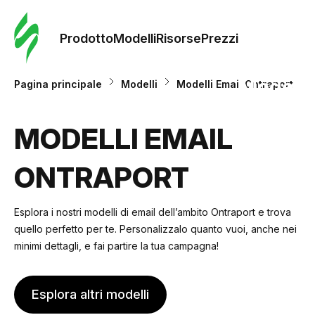
Ordine 
modelli
Prodotto
Modelli
Risorse
Prezzi
Modelli
Pagina principale
Modelli
Modelli Email Ontraport
Riso
MODELLI EMAIL
ONTRAPORT
Prezzi
Esplora i nostri modelli di email dell’ambito Ontraport e trova
quello perfetto per te. Personalizzalo quanto vuoi, anche nei
minimi dettagli, e fai partire la tua campagna!
Esplora altri modelli