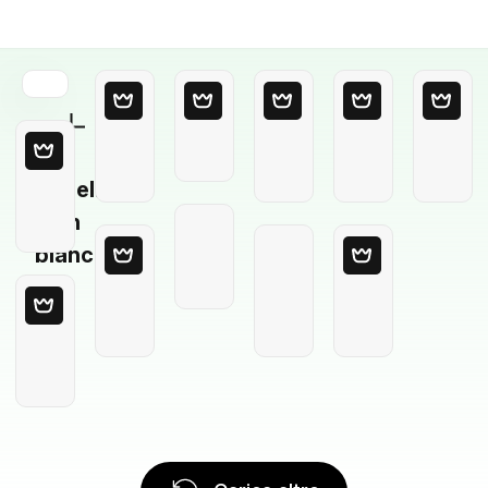
Modello
in
bianco