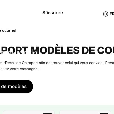
le de
mande
S'inscrire
Démo
F
les
 courriel
ail
PORT MODÈLES DE CO
ssources
 d’email de Ontraport afin de trouver celui qui vous convient. Pers
ng
lancez votre campagne !
s de modèles