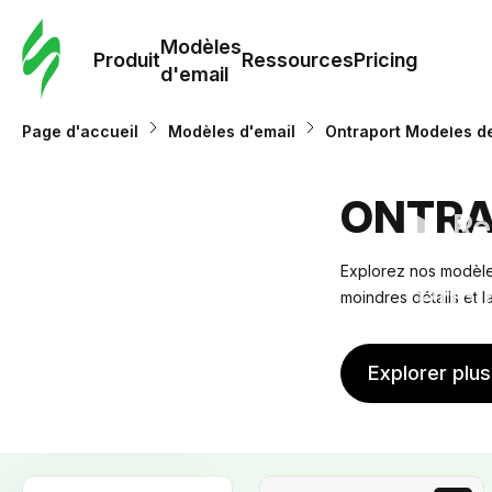
Modè
com
Modèles
Produit
Ressources
Pricing
d'email
Modè
Page d'accueil
Modèles d'email
Ontraport Modèles de
d'em
ONTRA
Re
Explorez nos modèles
Prici
moindres détails et 
Explorer plu