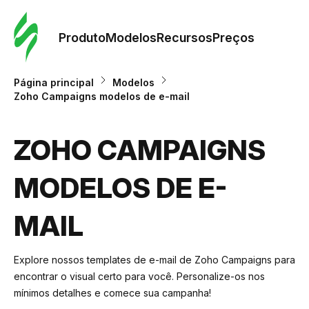
Pedid
Mode
Produto
Modelos
Recursos
Preços
Mode
Página principal
Modelos
Zoho Campaigns modelos de e-mail
Re
ZOHO CAMPAIGNS
Preç
MODELOS DE E-
MAIL
Explore nossos templates de e-mail de Zoho Campaigns para
encontrar o visual certo para você. Personalize-os nos
mínimos detalhes e comece sua campanha!