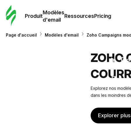
Modè
com
Modèles
Produit
Ressources
Pricing
d'email
Modè
Page d'accueil
Modèles d'email
Zoho Campaigns modè
d'em
ZOHO 
Re
COURR
Prici
Explorez nos modèles
dans les moindres dé
Explorer plu