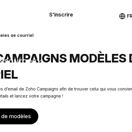
le de
mande
S'inscrire
Démo
F
les
les de courriel
ail
CAMPAIGNS MODÈLES 
ssources
IEL
ng
 d’email de Zoho Campaigns afin de trouver celui qui vous convien
tails et lancez votre campagne !
s de modèles