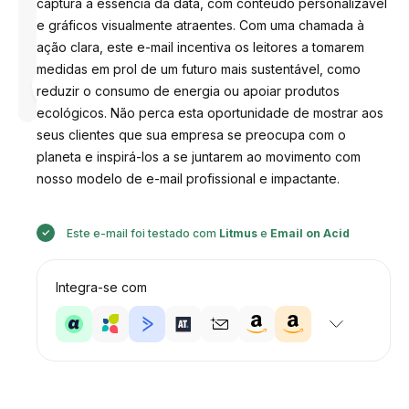
captura a essência da data, com conteúdo personalizável
e gráficos visualmente atraentes. Com uma chamada à
ação clara, este e-mail incentiva os leitores a tomarem
medidas em prol de um futuro mais sustentável, como
Desenhado
por
reduzir o consumo de energia ou apoiar produtos
Anastasiia
ecológicos. Não perca esta oportunidade de mostrar aos
seus clientes que sua empresa se preocupa com o
planeta e inspirá-los a se juntarem ao movimento com
nosso modelo de e-mail profissional e impactante.
Este e-mail foi testado com
Litmus
e
Email on Acid
Integra-se com