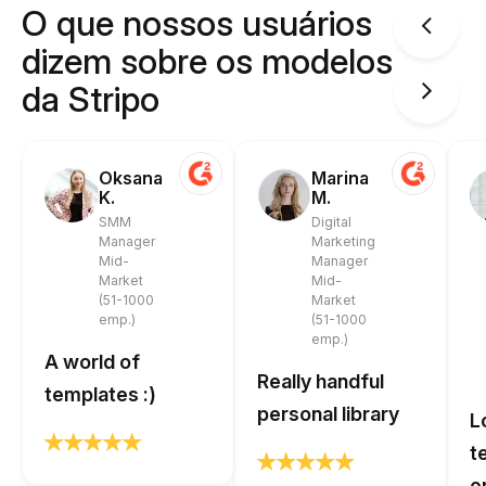
O que nossos usuários
dizem sobre os modelos
da Stripo
Oksana
Marina
K.
M.
SMM
Digital
Manager
Marketing
Mid-
Manager
Market
Mid-
(51-1000
Market
emp.)
(51-1000
emp.)
A world of
Really handful
templates :)
personal library
L
t
e