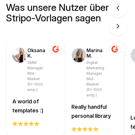
Was unsere Nutzer über
Stripo-Vorlagen sagen
Oksana
Marina
K.
M.
SMM
Digital
Manager
Marketing
Mid-
Manager
Market
Mid-
(51-1000
Market
emp.)
(51-1000
emp.)
A world of
Really handful
templates :)
personal library
L
t