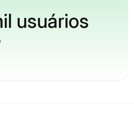
il usuários
o