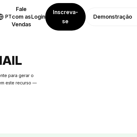
Fale
Inscreva-
Demonstração
PT
com as
Login
se
Vendas
MAIL
nte para gerar o
tém este recurso —