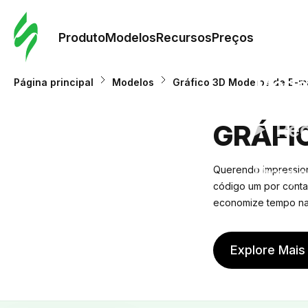
Pedid
Mode
Produto
Modelos
Recursos
Preços
Mode
Página principal
Modelos
Gráfico 3D Modelos de E-ma
Re
GRÁFI
Preç
Querendo impressiona
código um por conta
economize tempo na
Explore Mais