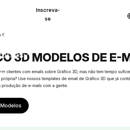
o de
Inscreva-
lo
Demonstração
se
los
il
cursos
CO 3D MODELOS DE E-
os
r clientes com emails sobre Gráfico 3D, mas não tem tempo suficie
 própria? Use nossos templates de email de Gráfico 3D que já con
 produção de e-mails com a gente.
 Modelos