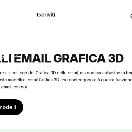
dei
Iscriviti
Demo
rse
LI EMAIL GRAFICA 3D
re i clienti con dei Grafica 3D nelle email, ma non hai abbastanza t
ostri modelli di email Grafica 3D che contengono già questa funzion
 email con noi.
modelli