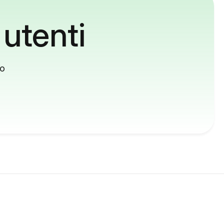
 utenti
to