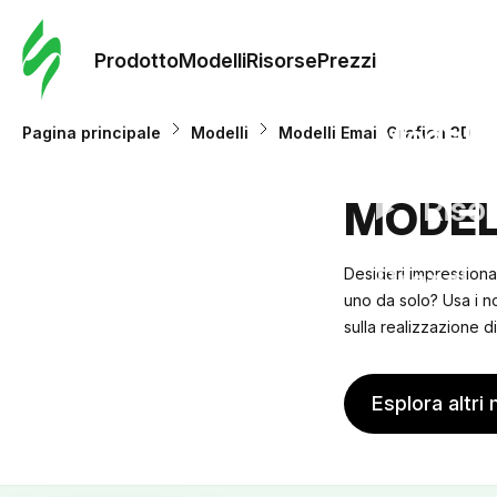
Ordine 
modelli
Prodotto
Modelli
Risorse
Prezzi
Modelli
Pagina principale
Modelli
Modelli Email Grafica 3D
Riso
MODEL
Prezzi
Desideri impressiona
uno da solo? Usa i n
sulla realizzazione di
Esplora altri 