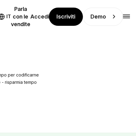
Parla
Iscriviti
Demo
IT
con le
Accedi
vendite
empo per codificarne
e - risparmia tempo