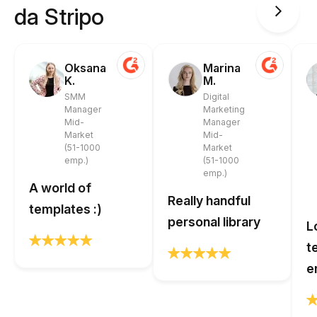
da Stripo
Oksana
Marina
K.
M.
SMM
Digital
Manager
Marketing
Mid-
Manager
Market
Mid-
(51-1000
Market
emp.)
(51-1000
emp.)
A world of
Really handful
templates :)
personal library
L
t
e