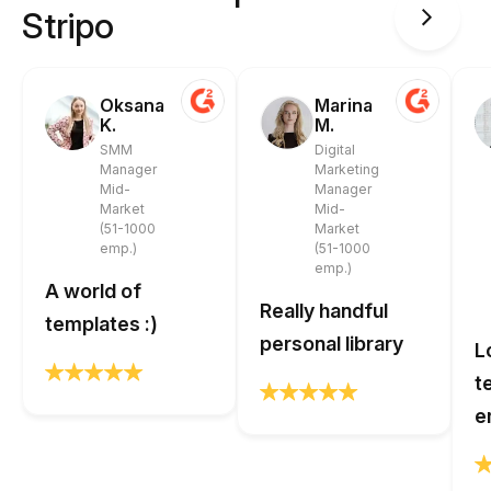
Stripo
Oksana
Marina
K.
M.
SMM
Digital
Manager
Marketing
Mid-
Manager
Market
Mid-
(51-1000
Market
emp.)
(51-1000
emp.)
A world of
Really handful
templates :)
personal library
L
t
e