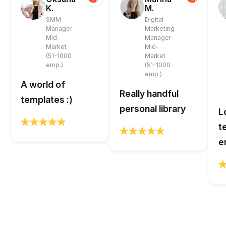
K.
M.
SMM
Digital
Manager
Marketing
Mid-
Manager
Market
Mid-
(51-1000
Market
emp.)
(51-1000
emp.)
A world of
Really handful
templates :)
personal library
L
t
e