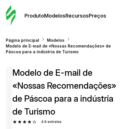
Pedid
Mode
Produto
Modelos
Recursos
Preços
Mode
Página principal
Modelos
Modelo de E-mail de «Nossas Recomendações» de
Re
Páscoa para a indústria de Turismo
Modelo de E-mail de
Preç
«Nossas Recomendações»
de Páscoa para a indústria
de Turismo
4.6
estrelas