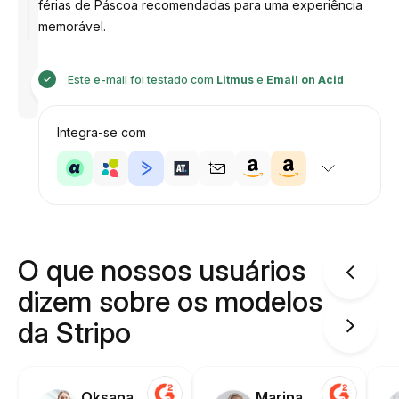
férias de Páscoa recomendadas para uma experiência
memorável.
Desenhado
Este e-mail foi testado com
Litmus
e
Email on Acid
por
Anastasiia
Integra-se com
O que nossos usuários
dizem sobre os modelos
da Stripo
Oksana
Marina