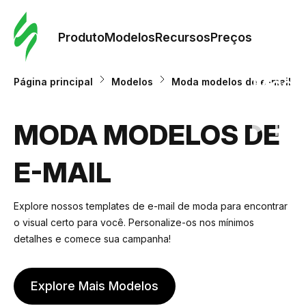
Pedid
Mode
Produto
Modelos
Recursos
Preços
Mode
Página principal
Modelos
Moda modelos de e-mail
Re
MODA MODELOS DE
E-MAIL
Preç
Explore nossos templates de e-mail de moda para encontrar
o visual certo para você. Personalize-os nos mínimos
detalhes e comece sua campanha!
Explore Mais Modelos