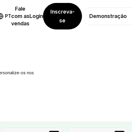
Fale
Inscreva-
Demonstração
PT
com as
Login
se
vendas
ersonalize-os nos