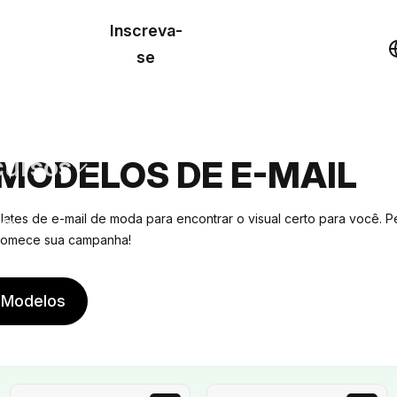
o de
Inscreva-
lo
Demonstração
se
los
cursos
MODELOS DE E-MAIL
os
ates de e-mail de moda para encontrar o visual certo para você. P
 comece sua campanha!
 Modelos