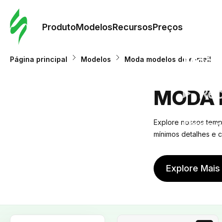
Pedid
Mode
Produto
Modelos
Recursos
Preços
Mode
Página principal
Modelos
Moda modelos de e-mail
Re
MODA 
Preç
Explore nossos templ
mínimos detalhes e
Explore Mais