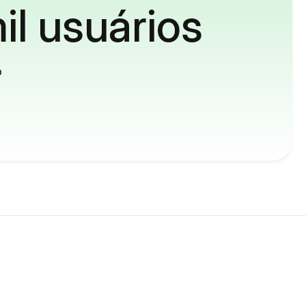
il usuários
o