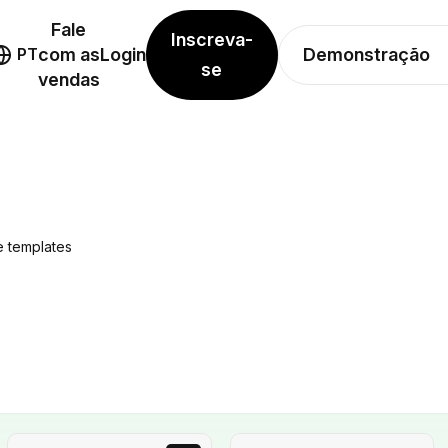
Fale
Inscreva-
Demonstração
PT
com as
Login
se
vendas
 templates