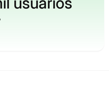
il usuários
o