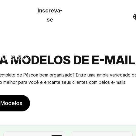
o de
Inscreva-
lo
Demonstração
se
los
cursos
A MODELOS DE E-MAIL
os
emplate de Páscoa bem organizado? Entre uma ampla variedade de
o melhor para você e encante seus clientes com belos e-mails.
 Modelos