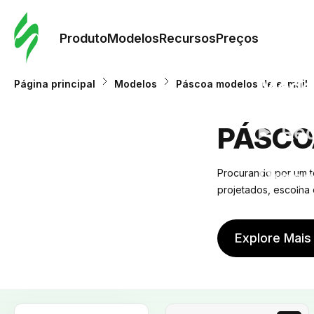
Pedid
Mode
Produto
Modelos
Recursos
Preços
Mode
Página principal
Modelos
Páscoa modelos de e-mail
Re
PÁSCO
Preç
Procurando por um t
projetados, escolha 
Explore Mais