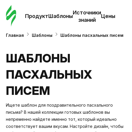
Зак
шаб
Источники
Продукт
Шаблоны
Цены
знаний
Ша
Главная
Шаблоны
Шаблоны пасхальных писем
И
ШАБЛОНЫ
з
ПАСХАЛЬНЫХ
Це
ПИСЕМ
Ищете шаблон для поздравительного пасхального
письма? В нашей коллекции готовых шаблонов вы
непременно найдете именно тот, который идеально
соответствует вашим вкусам. Настройте дизайн, чтобы