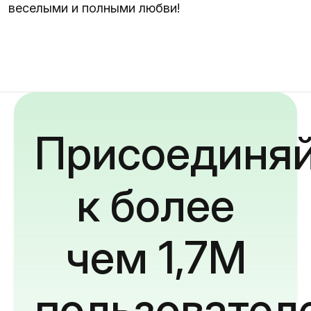
веселыми и полными любви!
Присоединяй
к более
чем 1,7M
пользовател