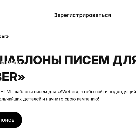
азать
лон
Зарегистрироваться
Де
блоны
ber»
сточники
ШАБЛОНЫ ПИСЕМ ДЛ
наний
ER»
ны
HTML шаблоны писем для «AWeber», чтобы найти подходящий 
ельчайших деталей и начните свою кампанию!
лонов