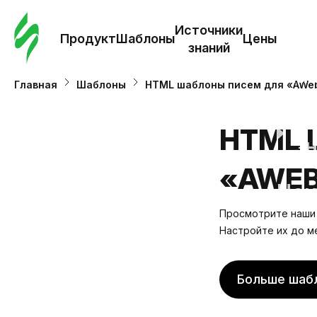
Зак
шаб
Источники
Продукт
Шаблоны
Цены
знаний
Ша
Главная
Шаблоны
HTML шаблоны писем для «AWe
И
HTML 
з
«AWEB
Це
Просмотрите наши 
Настройте их до м
Больше шаб