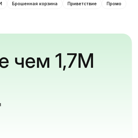
И
Брошенная корзина
Приветствие
Промо
е чем 1,7M
й
я