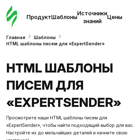
Зак
шаб
Источники
Продукт
Шаблоны
Цены
знаний
Ша
Главная
Шаблоны
HTML шаблоны писем для «ExpertSender»
И
з
HTML ШАБЛОНЫ
ПИСЕМ ДЛЯ
Це
«EXPERTSENDER»
Просмотрите наши HTML шаблоны писем для
«ExpertSender», чтобы найти подходящий выбор для вас.
Настройте их до мельчайших деталей и начните свою