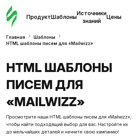
Зак
шаб
Источники
Продукт
Шаблоны
Цены
знаний
Ша
Главная
Шаблоны
HTML шаблоны писем для «Mailwizz»
И
з
HTML ШАБЛОНЫ
ПИСЕМ ДЛЯ
Це
«MAILWIZZ»
Просмотрите наши HTML шаблоны писем для «Mailwizz»,
чтобы найти подходящий выбор для вас. Настройте их
до мельчайших деталей и начните свою кампанию!