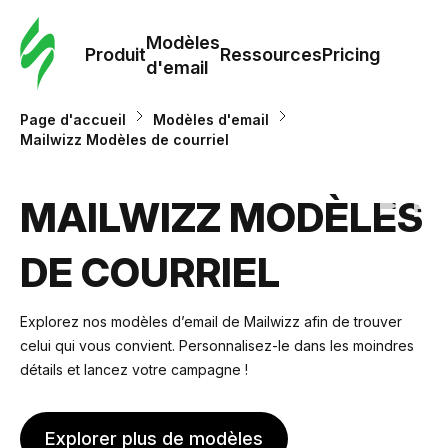
Modè
com
Modèles
Produit
Ressources
Pricing
d'email
Modè
Page d'accueil
Modèles d'email
d'em
Mailwizz Modèles de courriel
Re
MAILWIZZ MODÈLES
DE COURRIEL
Prici
Explorez nos modèles d’email de Mailwizz afin de trouver
celui qui vous convient. Personnalisez-le dans les moindres
détails et lancez votre campagne !
Explorer plus de modèles