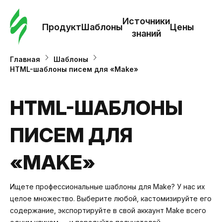
Зак
шаб
Источники
Продукт
Шаблоны
Цены
знаний
Ша
Главная
Шаблоны
HTML-шаблоны писем для «Make»
И
з
HTML-ШАБЛОНЫ
ПИСЕМ ДЛЯ
Це
«MAKE»
Ищете профессиональные шаблоны для Make? У нас их
целое множество. Выберите любой, кастомизируйте его
содержание, экспортируйте в свой аккаунт Make всего