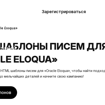
азать
лон
Зарегистрироваться
Де
блоны
e Eloqua»
сточники
ШАБЛОНЫ ПИСЕМ ДЛ
наний
LE ELOQUA»
ны
HTML шаблоны писем для «Oracle Eloqua», чтобы найти подхо
 до мельчайших деталей и начните свою кампанию!
лонов