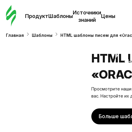
Зак
шаб
Источники
Продукт
Шаблоны
Цены
знаний
Ша
Главная
Шаблоны
HTML шаблоны писем для «Oracl
И
HTML 
з
«ORAC
Це
Просмотрите наши 
вас. Настройте их
Больше шаб