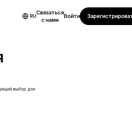
Связаться
мо
Зарегистрирова
RU
Войти
с нами
Я
дящий выбор для