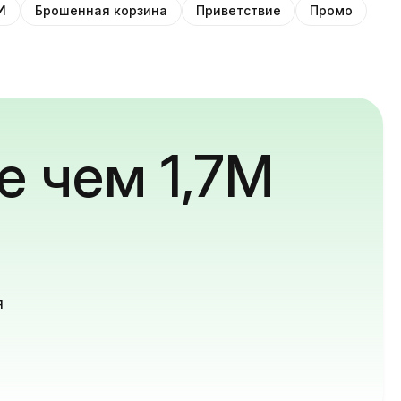
И
Брошенная корзина
Приветствие
Промо
е чем 1,7M
й
я