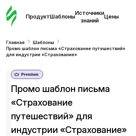
Зак
шаб
Источники
Продукт
Шаблоны
Цены
знаний
Ша
Главная
Шаблоны
Промо шаблон письма «Страхование путешествий»
И
для индустрии «Страхование»
з
Це
Промо шаблон письма
«Страхование
путешествий» для
индустрии «Страхование»