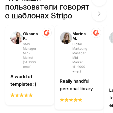
пользователи говорят
о шаблонах Stripo
Oksana
Marina
K.
M.
SMM
Digital
Manager
Marketing
Mid-
Manager
Market
Mid-
(51-1000
Market
emp.)
(51-1000
emp.)
A world of
Really handful
templates :)
personal library
L
t
e