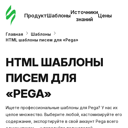
Зак
шаб
Источники
Продукт
Шаблоны
Цены
знаний
Ша
Главная
Шаблоны
HTML шаблоны писем для «Pega»
И
з
HTML ШАБЛОНЫ
ПИСЕМ ДЛЯ
Це
«PEGA»
Ищете профессиональные шаблоны для Pega? У нас их
целое множество. Выберите любой, кастомизируйте его
содержание, экспортируйте в свой аккаунт Pega всего