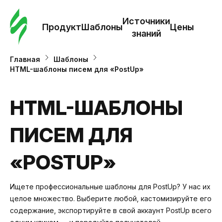
Зак
шаб
Источники
Продукт
Шаблоны
Цены
знаний
Ша
Главная
Шаблоны
HTML-шаблоны писем для «PostUp»
И
з
HTML-ШАБЛОНЫ
ПИСЕМ ДЛЯ
Це
«POSTUP»
Ищете профессиональные шаблоны для PostUp? У нас их
целое множество. Выберите любой, кастомизируйте его
содержание, экспортируйте в свой аккаунт PostUp всего