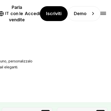
Parla
Iscriviti
Demo
IT
con le
Accedi
vendite
 uno, personalizzalo
il eleganti.