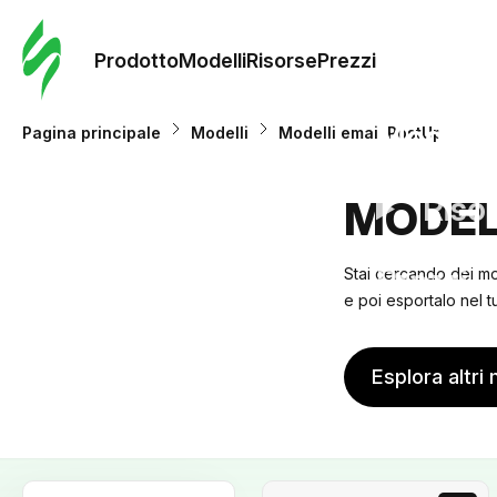
Ordine 
modelli
Prodotto
Modelli
Risorse
Prezzi
Modelli
Pagina principale
Modelli
Modelli email PostUp
Riso
MODEL
Prezzi
Stai cercando dei mo
e poi esportalo nel t
Esplora altri 