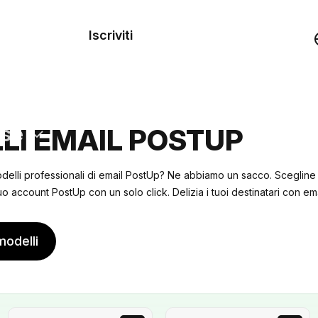
dei
Iscriviti
Demo
rse
LI EMAIL POSTUP
delli professionali di email PostUp? Ne abbiamo un sacco. Scegline
uo account PostUp con un solo click. Delizia i tuoi destinatari con ema
modelli