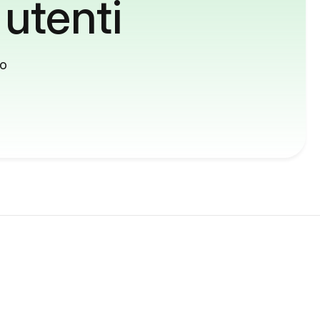
 utenti
to