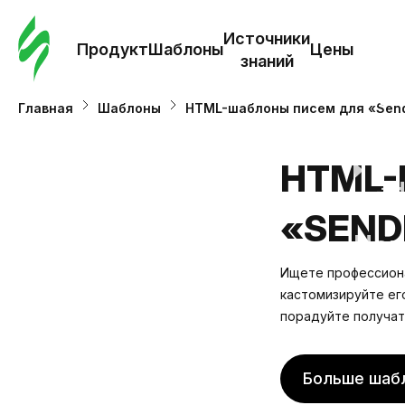
Зак
шаб
Источники
Продукт
Шаблоны
Цены
знаний
Ша
Главная
Шаблоны
HTML-шаблоны писем для «Sen
И
HTML-
з
«SEND
Це
Ищете профессиона
кастомизируйте ег
порадуйте получат
Больше шаб