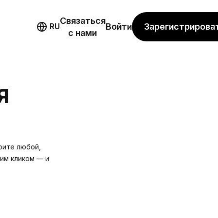
Связаться
мо
Зарегистрирова
RU
Войти
с нами
Я
рите любой,
ним кликом — и