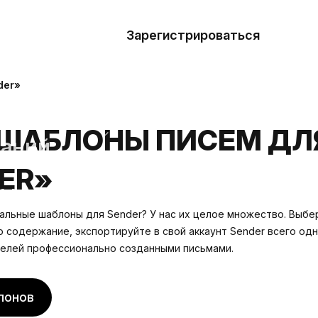
азать
лон
Зарегистрироваться
Де
блоны
der»
сточники
ШАБЛОНЫ ПИСЕМ ДЛ
наний
ER»
ны
льные шаблоны для Sender? У нас их целое множество. Выбе
о содержание, экспортируйте в свой аккаунт Sender всего од
елей профессионально созданными письмами.
лонов