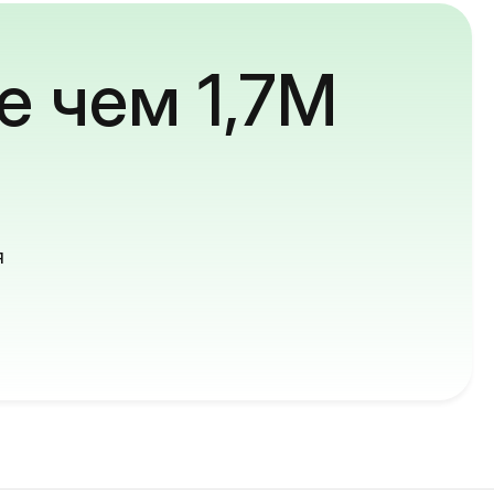
е чем 1,7M
й
я