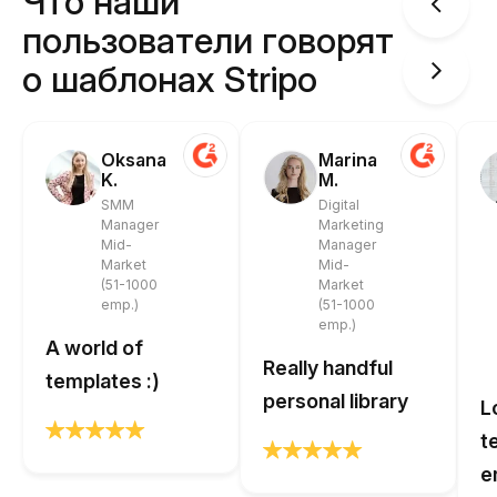
Что наши
пользователи говорят
о шаблонах Stripo
Oksana
Marina
K.
M.
SMM
Digital
Manager
Marketing
Mid-
Manager
Market
Mid-
(51-1000
Market
emp.)
(51-1000
emp.)
A world of
Really handful
templates :)
personal library
L
t
e