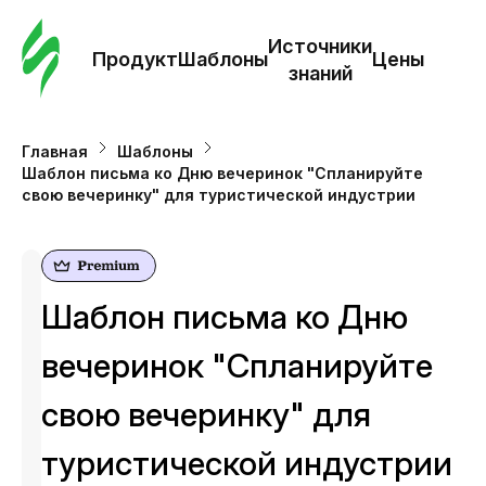
Зак
шаб
Источники
Продукт
Шаблоны
Цены
знаний
Ша
Главная
Шаблоны
Шаблон письма ко Дню вечеринок "Спланируйте
И
свою вечеринку" для туристической индустрии
з
Це
Шаблон письма ко Дню
вечеринок "Спланируйте
свою вечеринку" для
туристической индустрии