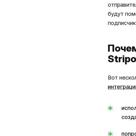
отправите
будут поме
подписчик
Почем
Strip
Вот неско
интеграци
испо
созд
попр