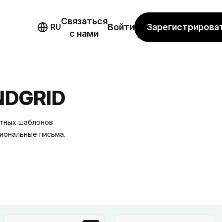
Связаться
мо
Зарегистрирова
RU
Войти
с нами
DGRID
атных шаблонов
иональные письма.