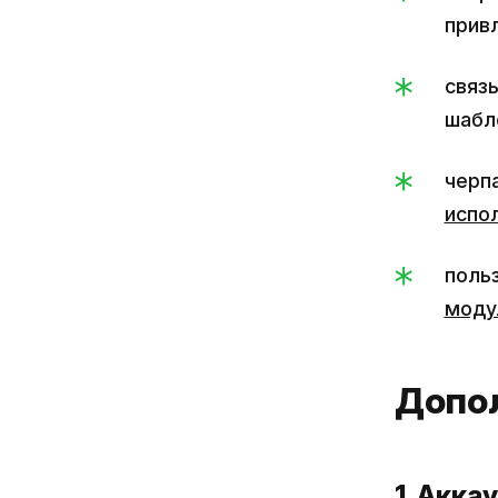
прив
связ
шабло
черп
испо
поль
моду
Допол
1. Акка