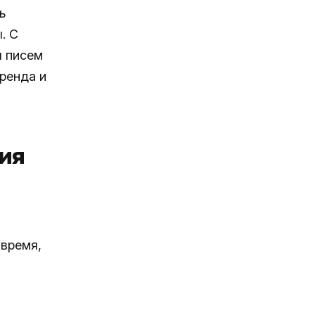
ь
. С
ы писем
бренда и
ия
время,