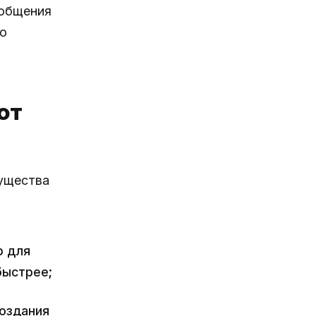
ообщения
то
от
мущества
р для
быстрее;
оздания