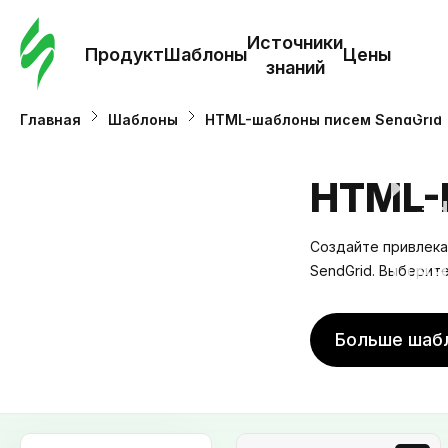
Зак
шаб
Источники
Продукт
Шаблоны
Цены
знаний
Ша
Главная
Шаблоны
HTML-шаблоны писем SendGrid
И
HTML-
з
Создайте привлека
Це
SendGrid. Выберит
Больше шаб