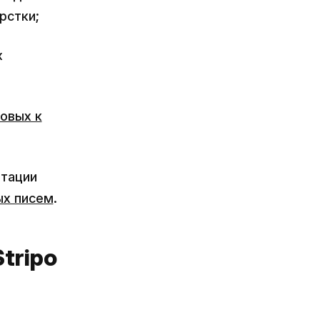
рстки;
х
овых к
птации
ых писем
.
tripo