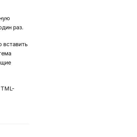
тную
один раз.
о вставить
стема
ющие
HTML-