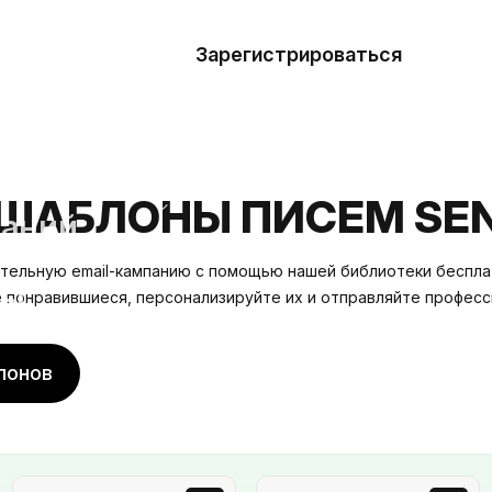
азать
лон
Зарегистрироваться
Де
блоны
сточники
ШАБЛОНЫ ПИСЕМ SEN
наний
тельную email-кампанию с помощью нашей библиотеки беспл
ны
е понравившиеся, персонализируйте их и отправляйте професс
лонов