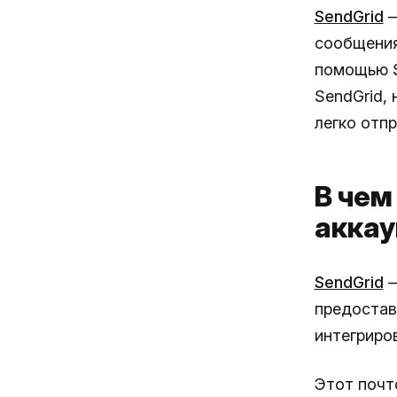
SendGrid
—
сообщения
помощью S
SendGrid, 
легко отп
В чем
аккау
SendGrid
—
предостав
интегриро
Этот почт