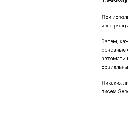
При испол
информацию
Затем, ка
основные
автоматич
социальны
Никаких л
писем Send