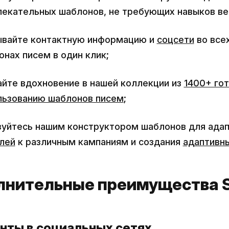
лекательных шаблонов, не требующих навыков ве
ывайте контактную информацию и
соцсети
во все
нах писем в один клик;
айте вдохновение в нашей коллекции из
1400+ гот
льзованию шаблонов писем
;
зуйтесь нашим конструктором шаблонов для ада
лей
к различным кампаниям и создания
адаптивн
нительные преимущества S
унты в социальных сетях