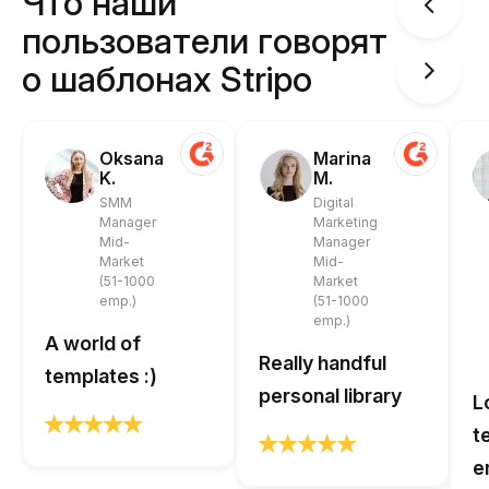
Что наши
пользователи говорят
о шаблонах Stripo
Oksana
Marina
K.
M.
SMM
Digital
Manager
Marketing
Mid-
Manager
Market
Mid-
(51-1000
Market
emp.)
(51-1000
emp.)
A world of
Really handful
templates :)
personal library
L
t
e