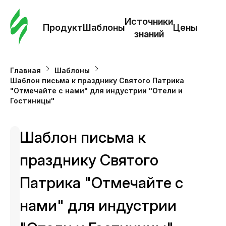
Зак
шаб
Источники
Продукт
Шаблоны
Цены
знаний
Ша
Главная
Шаблоны
Шаблон письма к празднику Святого Патрика
И
"Отмечайте с нами" для индустрии "Отели и
з
Гостиницы"
Це
Шаблон письма к
празднику Святого
Патрика "Отмечайте с
нами" для индустрии