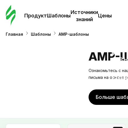
Зак
шаб
Источники
Продукт
Шаблоны
Цены
знаний
Ша
Главная
Шаблоны
AMP-шаблоны
И
AMP-
з
Ознакомьтесь с на
Це
письма на основе 
Больше шаб