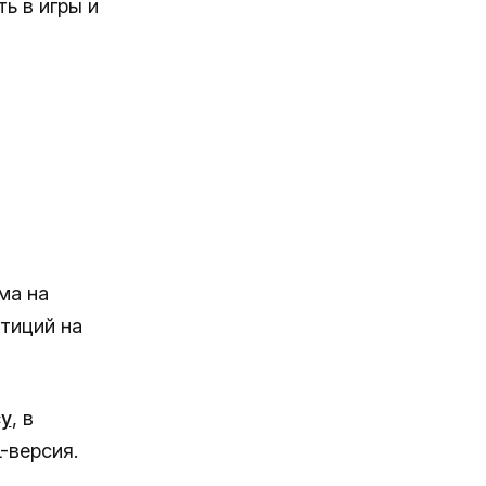
ь в игры и
ма на
тиций на
су
, в
-версия.