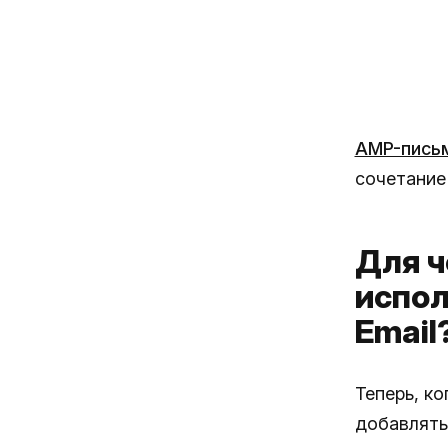
AMP-пись
сочетание
Для ч
испол
Email
Теперь, к
добавлять