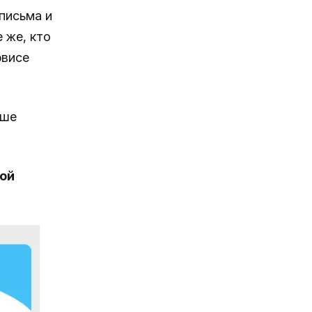
письма и
 же, кто
рвисе
ше
ой