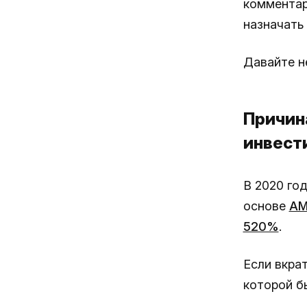
комментари
назначать
Давайте н
Причин
инвест
В 2020 год
основе
AM
520%
.
Если вкра
которой б