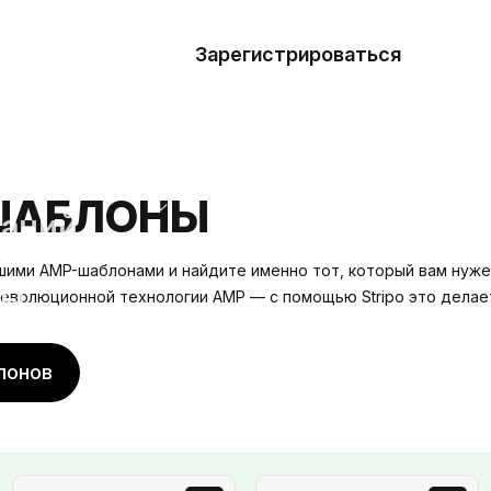
азать
лон
Зарегистрироваться
Де
блоны
сточники
ШАБЛОНЫ
наний
шими AMP-шаблонами и найдите именно тот, который вам нуже
ны
революционной технологии AMP — с помощью Stripo это делает
лонов