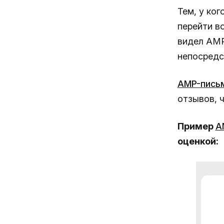
Тем, у ко
перейти в
видел AMP
непосредс
AMP-пись
отзывов, 
Пример
A
оценкой: