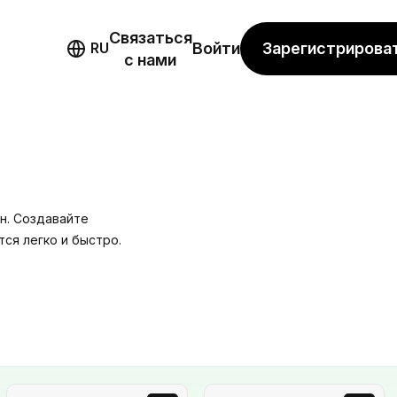
Связаться
мо
Зарегистрирова
RU
Войти
с нами
н. Создавайте
ся легко и быстро.