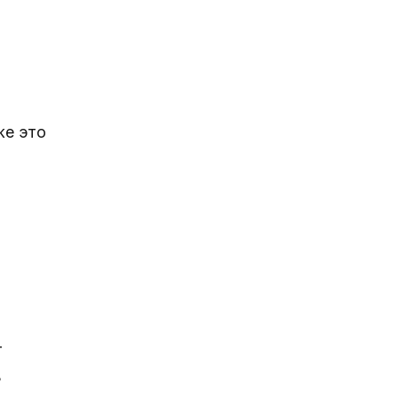
же это
т
ь