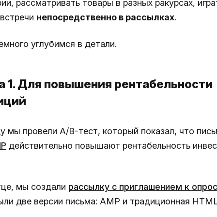
и, рассматривать товары в разных ракурсах, играт
 встречи
непосредственно в рассылках
.
емного углубимся в детали.
а 1. Для повышения рентабельности
иций
у мы провели A/B-тест, который показал, что пись
P
действительно повышают рентабельность инвес
тце, мы создали
рассылку с приглашением к опро
ыли две версии письма: AMP и традиционная HTML