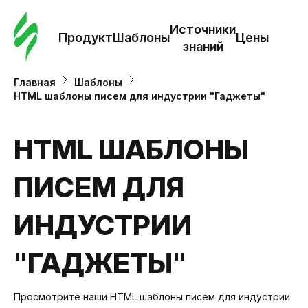
Зак
шаб
Источники
Продукт
Шаблоны
Цены
знаний
Ша
Главная
Шаблоны
HTML шаблоны писем для индустрии "Гаджеты"
И
з
HTML ШАБЛОНЫ
ПИСЕМ ДЛЯ
Це
ИНДУСТРИИ
"ГАДЖЕТЫ"
Просмотрите наши HTML шаблоны писем для индустрии