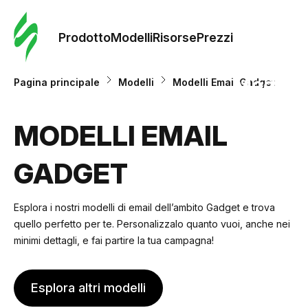
Ordine 
modelli
Prodotto
Modelli
Risorse
Prezzi
Modelli
Pagina principale
Modelli
Modelli Email Gadget
Riso
MODELLI EMAIL
GADGET
Prezzi
Esplora i nostri modelli di email dell’ambito Gadget e trova
quello perfetto per te. Personalizzalo quanto vuoi, anche nei
minimi dettagli, e fai partire la tua campagna!
Esplora altri modelli