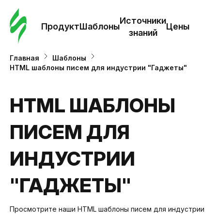
Зак
шаб
Источники
Продукт
Шаблоны
Цены
знаний
Ша
Главная
Шаблоны
HTML шаблоны писем для индустрии "Гаджеты"
И
з
HTML ШАБЛОНЫ
ПИСЕМ ДЛЯ
Це
ИНДУСТРИИ
"ГАДЖЕТЫ"
Просмотрите наши HTML шаблоны писем для индустрии