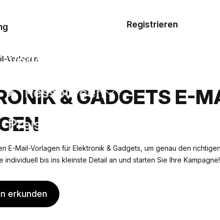
Musterauftrag
Registrieren
De
ng
E-Mail-
Vorlagen
il-Vorlagen
Ressourcen
RONIK & GADGETS E-MA
GEN
Preisgestaltung
n E-Mail-Vorlagen für Elektronik & Gadgets, um genau den richtigen S
e individuell bis ins kleinste Detail an und starten Sie Ihre Kampagne!
en erkunden