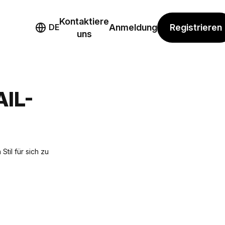
Kontaktiere
mo
Registrieren
DE
Anmeldung
uns
IL-
til für sich zu