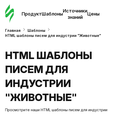
Зак
шаб
Источники
Продукт
Шаблоны
Цены
знаний
Ша
Главная
Шаблоны
HTML шаблоны писем для индустрии "Животные"
И
з
HTML ШАБЛОНЫ
ПИСЕМ ДЛЯ
Це
ИНДУСТРИИ
"ЖИВОТНЫЕ"
Просмотрите наши HTML шаблоны писем для индустрии