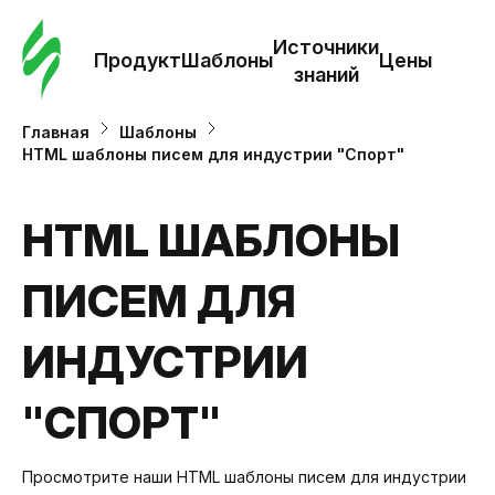
Зак
шаб
Источники
Продукт
Шаблоны
Цены
знаний
Ша
Главная
Шаблоны
HTML шаблоны писем для индустрии "Спорт"
И
з
HTML ШАБЛОНЫ
ПИСЕМ ДЛЯ
Це
ИНДУСТРИИ
"СПОРТ"
Просмотрите наши HTML шаблоны писем для индустрии