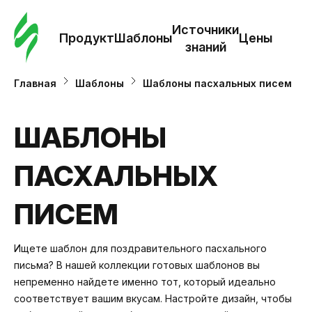
Зак
шаб
Источники
Продукт
Шаблоны
Цены
знаний
Ша
Главная
Шаблоны
Шаблоны пасхальных писем
И
ШАБЛОНЫ
з
ПАСХАЛЬНЫХ
Це
ПИСЕМ
Ищете шаблон для поздравительного пасхального
письма? В нашей коллекции готовых шаблонов вы
непременно найдете именно тот, который идеально
соответствует вашим вкусам. Настройте дизайн, чтобы