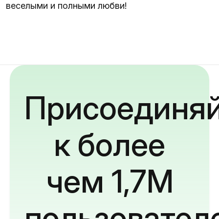
веселыми и полными любви!
Присоединяй
к более
чем 1,7M
пользовател