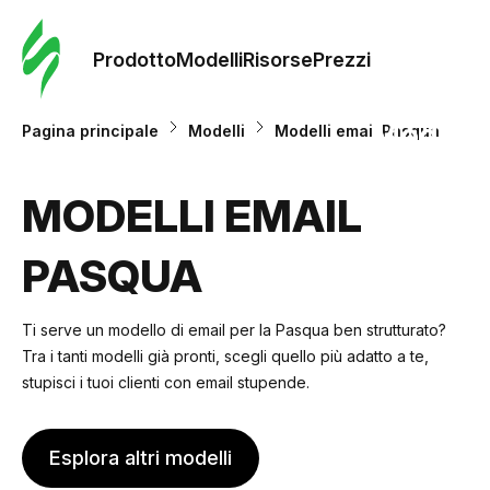
Ordine 
modelli
Prodotto
Modelli
Risorse
Prezzi
Modelli
Pagina principale
Modelli
Modelli email Pasqua
Riso
MODELLI EMAIL
PASQUA
Prezzi
Ti serve un modello di email per la Pasqua ben strutturato?
Tra i tanti modelli già pronti, scegli quello più adatto a te,
stupisci i tuoi clienti con email stupende.
Esplora altri modelli