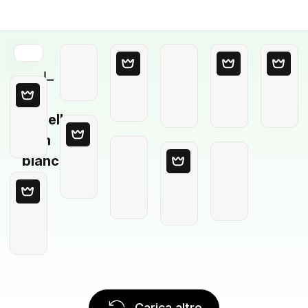
Modello
in
bianco
Carica altro