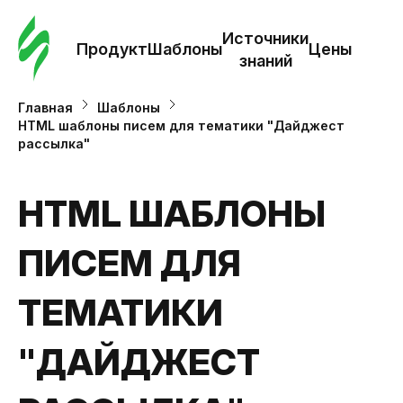
Зак
шаб
Источники
Продукт
Шаблоны
Цены
знаний
Ша
Главная
Шаблоны
HTML шаблоны писем для тематики "Дайджест
рассылка"
И
з
HTML ШАБЛОНЫ
Це
ПИСЕМ ДЛЯ
ТЕМАТИКИ
"ДАЙДЖЕСТ