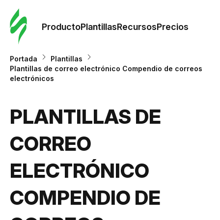
Orde
plant
Producto
Plantillas
Recursos
Precios
Plant
Portada
Plantillas
Plantillas de correo electrónico Compendio de correos
electrónicos
Re
PLANTILLAS DE
Prec
CORREO
ELECTRÓNICO
COMPENDIO DE