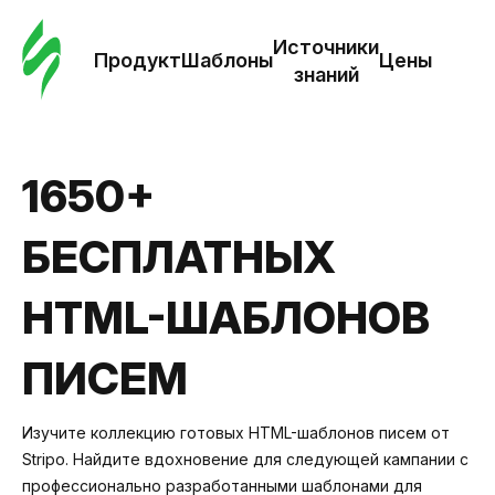
Зак
шаб
Источники
Продукт
Шаблоны
Цены
знаний
Ша
И
1650+
з
БЕСПЛАТНЫХ
Це
HTML-ШАБЛОНОВ
ПИСЕМ
Изучите коллекцию готовых HTML-шаблонов писем от
Stripo. Найдите вдохновение для следующей кампании с
профессионально разработанными шаблонами для