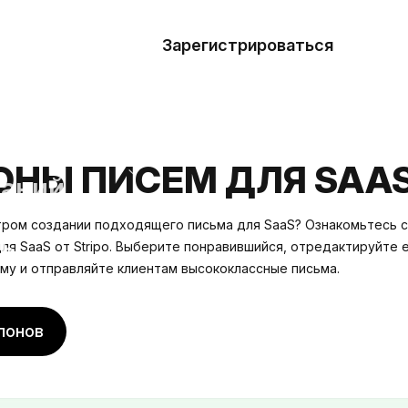
азать
лон
Зарегистрироваться
Де
блоны
сточники
НЫ ПИСЕМ ДЛЯ SAA
наний
ром создании подходящего письма для SaaS? Ознакомьтесь с
ны
ля SaaS от Stripo. Выберите понравившийся, отредактируйте е
у и отправляйте клиентам высококлассные письма.
лонов