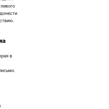
тливого
 донести
ствию.
ма
орая в
письмо.
ы