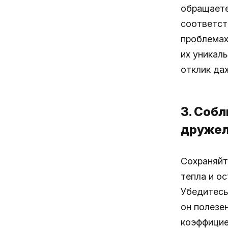
обращаете
соответст
проблемах
их уникал
отклик да
3. Соб
дружел
Сохраняйт
тепла и о
Убедитесь
он полезен
коэффицие