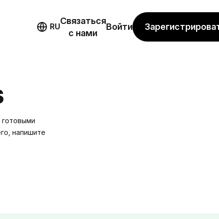
Связаться
мо
Зарегистрирова
RU
Войти
с нами
S
 готовыми
го, напишите