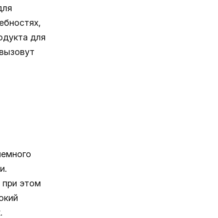
для
ебностях,
одукта для
 вызовут
немного
и.
 при этом
окий
.