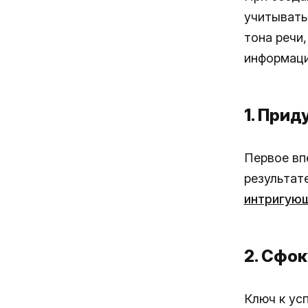
учитывать
тона речи
информаци
1. При
Первое вп
результате
интригую
2. Сфо
Ключ к ус