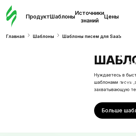
Зак
шаб
Источники
Продукт
Шаблоны
Цены
знаний
Ша
Главная
Шаблоны
Шаблоны писем для SaaS
И
ШАБЛО
з
Нуждаетесь в быст
Це
шаблонами писем д
захватывающую тем
Больше шаб