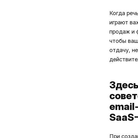
Когда реч
играют ва
продаж и 
чтобы ваш
отдачу, н
действите
Здесь
совет
email
SaaS
При созда