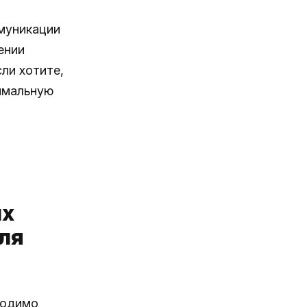
ммуникации
ении
ли хотите,
имальную
ых
ля
одимо