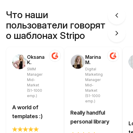
Что наши
пользователи говорят
о шаблонах Stripo
Oksana
Marina
K.
M.
SMM
Digital
Manager
Marketing
Mid-
Manager
Market
Mid-
(51-1000
Market
emp.)
(51-1000
emp.)
A world of
Really handful
templates :)
personal library
L
t