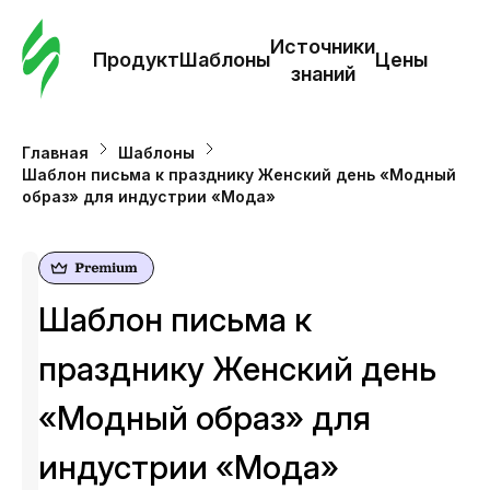
Зак
шаб
Источники
Продукт
Шаблоны
Цены
знаний
Ша
Главная
Шаблоны
Шаблон письма к празднику Женский день «Модный
И
образ» для индустрии «Мода»
з
Це
Шаблон письма к
празднику Женский день
«Модный образ» для
индустрии «Мода»