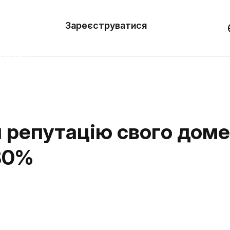
вити
он
Зареєструватися
Демо
они
ерела
нь
и репутацію свого доме
80%