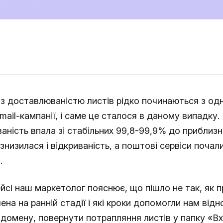
з доставлюваністю листів рідко починаються з одн
mail-кампанії, і саме це сталося в даному випадку
аність впала зі стабільних 99,8-99,9% до приблиз
 знизилася і відкриваність, а поштові сервіси почал
.
йсі наш маркетолог пояснює, що пішло не так, як 
ена на ранній стадії і які кроки допомогли нам від
домену, повернути потрапляння листів у папку «Вхі