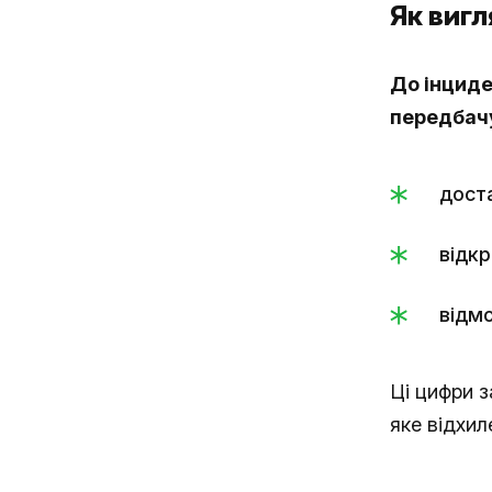
Як вигл
До інциде
передбач
доста
відкр
відмо
Ці цифри 
яке відхил