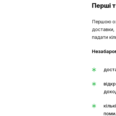
Перші 
Першою оз
доставки,
падати кіл
Незабаром
доста
відкр
доход
кільк
помил