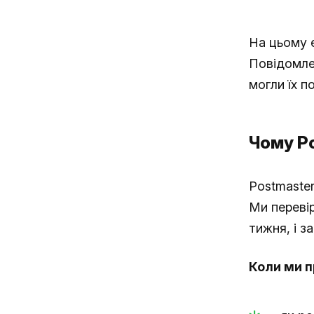
На цьому е
Повідомле
могли їх п
Чому Po
Postmaster
Ми перевір
тижня, і з
Коли ми п