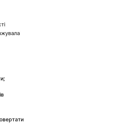
ті
овжувала
и;
ів
повертати