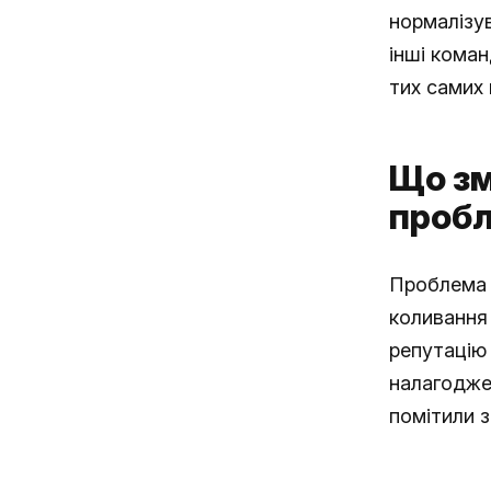
нормалізу
інші коман
тих самих
Що зм
проб
Проблема 
коливання 
репутацію 
налагодже
помітили з