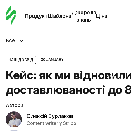
Замо
шабл
Джерела
Продукт
Шаблони
Ціни
знань
Шабл
Все
Дж
зна
30 JANUARY
НАШ ДОСВІД
Кейс: як ми відновил
Ціни
доставлюваності до 
Автори
Олексій Бурлаков
Content writer у Stripo