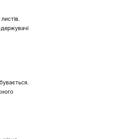
листів.
одержувачі
дбувається.
жного