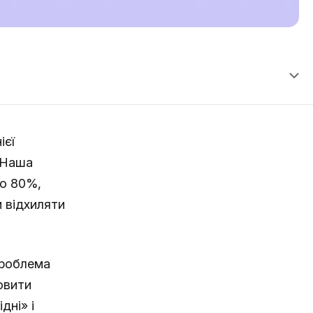
ієї
. Наша
но 80%,
и відхиляти
проблема
новити
дні» і