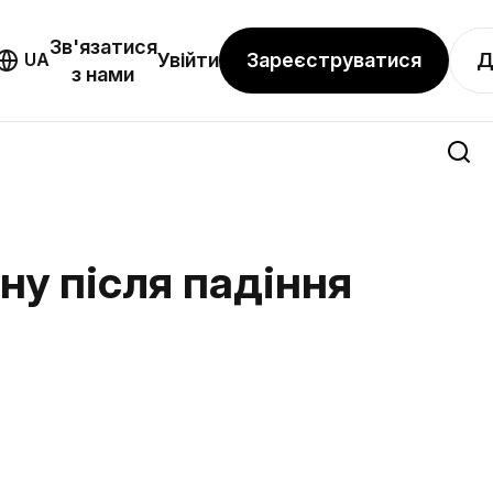
Зв'язатися
Зареєструватися
Д
UA
Увійти
з нами
ну після падіння