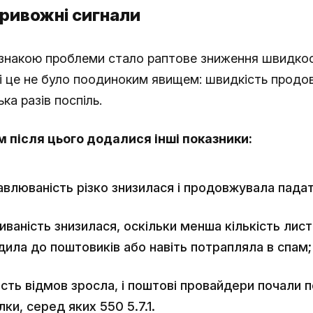
тривожні сигнали
накою проблеми стало раптове зниження швидкос
 і це не було поодиноким явищем: швидкість прод
ька разів поспіль.
 після цього додалися інші показники:
влюваність різко знизилася і продовжувала падат
иваність знизилася, оскільки менша кількість лист
ила до поштовиків або навіть потрапляла в спам;
ість відмов зросла, і поштові провайдери почали 
ки, серед яких 550 5.7.1.