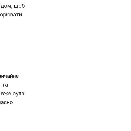
ідом, щоб
торювати
вичайне
 та
 вже була
часно