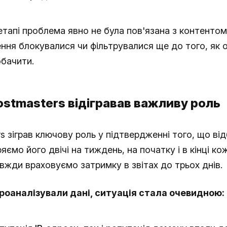
тапі проблема явно не була пов'язана з контентом 
ння блокувалися чи фільтрувалися ще до того, як 
обачити.
stmasters відігравав важливу роль
s зіграв ключову роль у підтвердженні того, що ві
яємо його двічі на тиждень, на початку і в кінці ко
авжди враховуємо затримку в звітах до трьох днів.
роаналізували дані, ситуація стала очевидною: