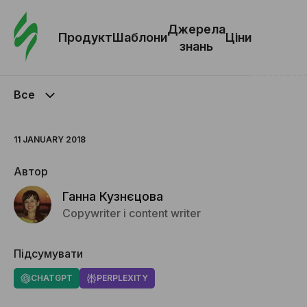
Замо
шабл
Джерела
Продукт
Шаблони
Ціни
знань
Шабл
Все
Дж
зна
11 JANUARY 2018
Автор
Ціни
Ганна Кузнєцова
Copywriter і content writer
Підсумувати
CHATGPT
PERPLEXITY