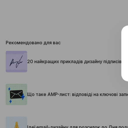
Рекомендовано для вас
20 найкращих прикладів дизайну підписів ли
Що таке AMP-лист: відповіді на ключові зап
Ідеї email-дизайну для розсилок до Дня под