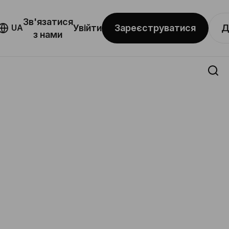
Зв'язатися
Зареєструватися
Д
UA
Увійти
з нами