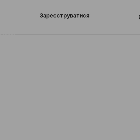
вити
он
Зареєструватися
Демо
они
ерела
нь