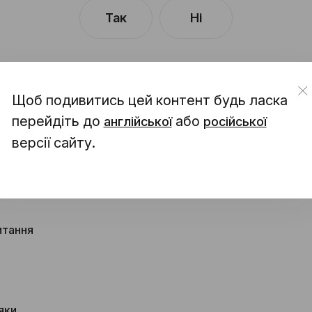
Так
Ні
Щоб подивитись цей контент будь ласка
перейдіть до
або
англійської
російської
версії сайту.
стів на 2026 рік
итання
яки