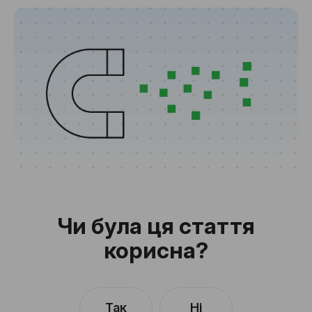
Чи була ця стаття
корисна?
Так
Ні