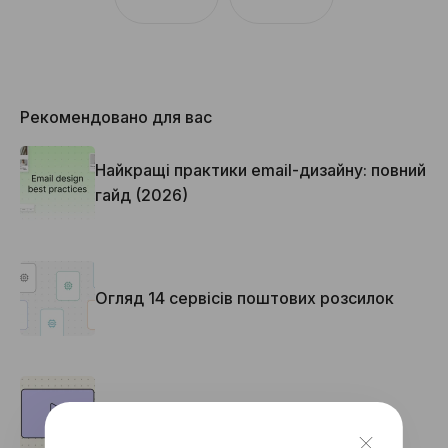
Рекомендовано для вас
Найкращі практики email-дизайну: повний
гайд (2026)
Огляд 14 сервісів поштових розсилок
Як додати відео в лист?