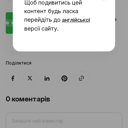
Щоб подивитись цей
контент будь ласка
перейдіть до
Як додати таймер зворотного відліку в
англійської
лист
версії сайту.
Поділитися
0
коментарів