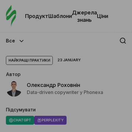
Замо
шабл
Джерела
Продукт
Шаблони
Ціни
знань
Шабл
Все
Дж
зна
23 JANUARY
НАЙКРАЩІ ПРАКТИКИ
Автор
Ціни
Олександр Роховнін
Data-driven copywriter у Phonexa
Підсумувати
CHATGPT
PERPLEXITY