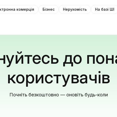
ктронна комерція
Бізнес
Нерухомість
На базі ШІ
уйтесь до пон
користувачів
Почніть безкоштовно — оновіть будь-коли