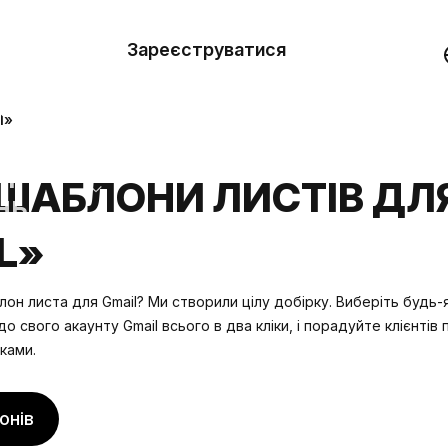
вити
он
Зареєструватися
Демо
они
l»
ерела
ШАБЛОНИ ЛИСТІВ ДЛ
нь
L»
н листа для Gmail? Ми створили цілу добірку. Виберіть будь-
до свого акаунту Gmail
всього в два кліки, і порадуйте клієнтів
ками.
онів