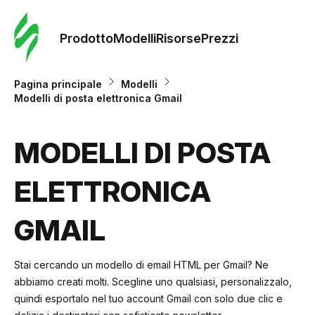
Ordine 
modelli
Prodotto
Modelli
Risorse
Prezzi
Modelli
Pagina principale
Modelli
Modelli di posta elettronica Gmail
Riso
MODELLI DI POSTA
Prezzi
ELETTRONICA
GMAIL
Stai cercando un modello di email HTML per Gmail? Ne
abbiamo creati molti. Scegline uno qualsiasi, personalizzalo,
quindi
esportalo nel tuo account Gmail
con solo due clic e