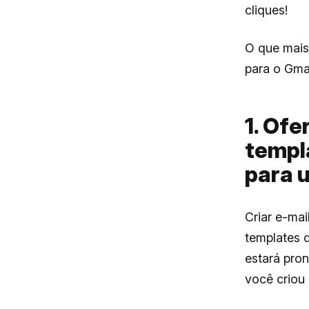
cliques!
O que mais 
para o Gma
1. Of
templ
para 
Criar e-mai
templates d
estará pron
você criou