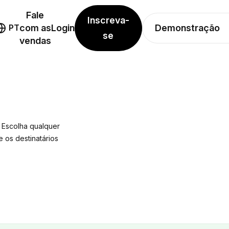
Fale
Inscreva-
Demonstração
PT
com as
Login
se
vendas
 Escolha qualquer
 os destinatários