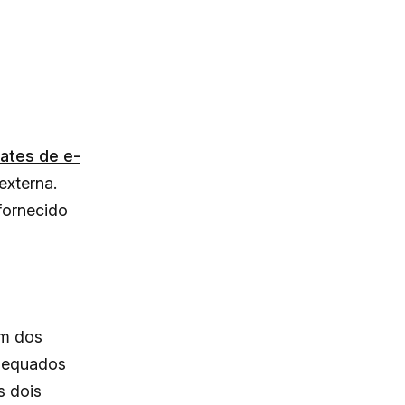
ates de e-
externa.
fornecido
um dos
adequados
s dois