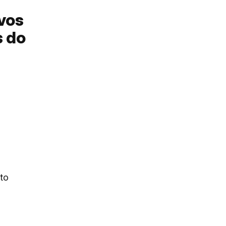
ivos
s do
to