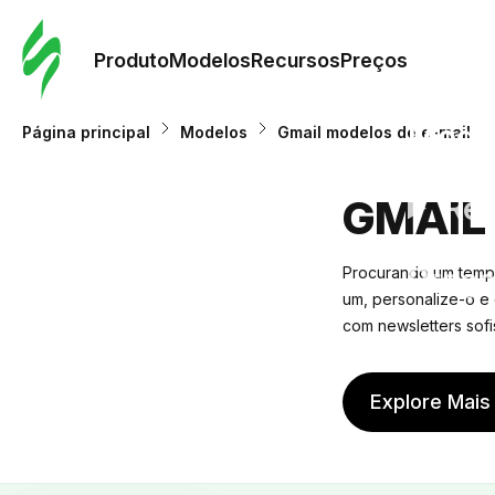
Pedid
Mode
Produto
Modelos
Recursos
Preços
Mode
Página principal
Modelos
Gmail modelos de e-mail
Re
GMAIL
Preç
Procurando um templ
um, personalize-o
e 
com newsletters sofi
Explore Mais