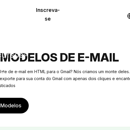
o de
Inscreva-
lo
Demonstração
se
los
cursos
 MODELOS DE E-MAIL
os
ate de e-mail em HTML para o Gmail? Nós criamos um monte deles.
exporte para sua conta do Gmail
com apenas dois cliques e encante
sticados
 Modelos