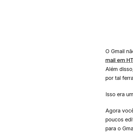
O Gmail não
mail em H
Além disso
por tal fer
Isso era um
Agora você
poucos edi
para o Gmai