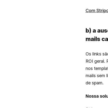
Com Strip
b) a au
mails c
Os links sã
ROI geral. 
nos templa
mails sem 
de spam.
Nossa sol