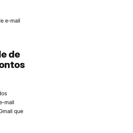
de e-mail
de de
rontos
dos
e-mail
 Gmail que